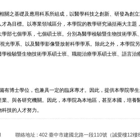
與醫學相關之基礎及應用科系所組成，以醫學科技之創新、研發為創
人才為目標。以專業領域區分，本學院的教學研究涵括兩大主題
大學部七個學系，七個碩士班。分別為醫學檢驗暨生物技術學系
視光學系、
以及
醫學影像暨放射科學學系。除此之外，本學院另
醫學檢驗暨生物技術學系
碩士班
、職能治療學系
碩士班
、
語言治
有博士學位，也兼具一定的臨床專才。因此，提供本學院學生
產業、與各研究機關。因此，本學院為本地區，甚至本國，培養
物科技的人才努力。
l
聯絡地址 : 402 臺中市建國北路一段110號（誠愛樓12樓8