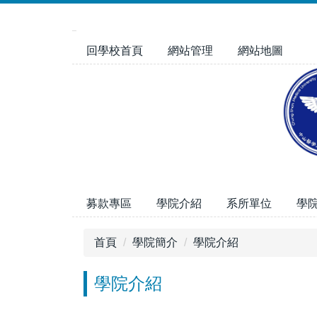
跳
到
主
回學校首頁
網站管理
網站地圖
要
內
容
區
募款專區
學院介紹
系所單位
學
首頁
學院簡介
學院介紹
學院介紹