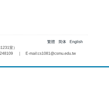
繁體
简体
English
1231室）
48109 ｜ E-mail:cs1081@csmu.edu.tw