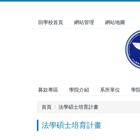
跳
到
主
回學校首頁
網站管理
網站地圖
要
內
容
區
募款專區
學院介紹
系所單位
學
首頁
法學碩士培育計畫
法學碩士培育計畫