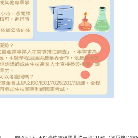
l
聯絡地址 : 402 臺中市建國北路一段110號（誠愛樓12樓8